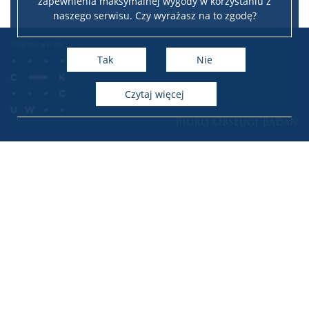
zapewnienia maksymalnej wygody w korzystaniu z
naszego serwisu. Czy wyrażasz na to zgodę?
Tak
Nie
czytaj więcej
Biuro Obsługi Badań
Uniwersytet Warszawski – Biuro Obsługi Badań
Audytorium Maximum, Krakowskie Przedmieście 26/28
00-927 Warszawa
e-mail: BOB@adm.uw.edu.pl
Copyright Biuro Obsługi Badań Uniwersytetu Warszawskiego
Strona archiwalna BOB: http://archiwum.bob.uw.edu.pl/
Facebook