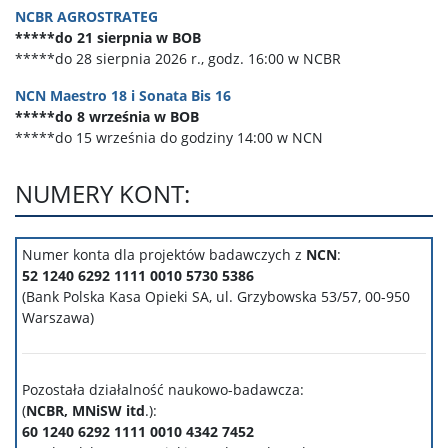
NCBR AGROSTRATEG
*****do 21 sierpnia w BOB
*****do 28 sierpnia 2026 r., godz. 16:00 w NCBR
NCN Maestro 18 i Sonata Bis 16
*****do 8 września w BOB
*****do 15 września do godziny 14:00 w NCN
NUMERY KONT:
Numer konta dla projektów badawczych z
NCN
:
52 1240 6292 1111 0010 5730 5386
(Bank Polska Kasa Opieki SA,
ul. Grzybowska 53/57, 00-950
Warszawa
)
Pozostała działalność naukowo-badawcza:
(
NCBR, MNiSW itd
.):
60 1240 6292 1111 0010 4342 7452