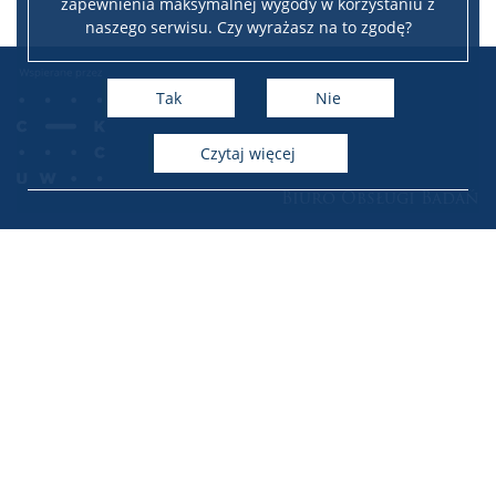
zapewnienia maksymalnej wygody w korzystaniu z
naszego serwisu. Czy wyrażasz na to zgodę?
Tak
Nie
czytaj więcej
Biuro Obsługi Badań
Uniwersytet Warszawski – Biuro Obsługi Badań
Audytorium Maximum, Krakowskie Przedmieście 26/28
00-927 Warszawa
e-mail: BOB@adm.uw.edu.pl
Copyright Biuro Obsługi Badań Uniwersytetu Warszawskiego
Strona archiwalna BOB: http://archiwum.bob.uw.edu.pl/
Facebook