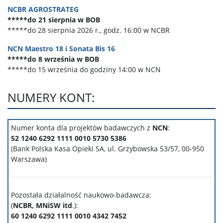
NCBR AGROSTRATEG
*****do 21 sierpnia w BOB
*****do 28 sierpnia 2026 r., godz. 16:00 w NCBR
NCN Maestro 18 i Sonata Bis 16
*****do 8 września w BOB
*****do 15 września do godziny 14:00 w NCN
NUMERY KONT:
Numer konta dla projektów badawczych z
NCN
:
52 1240 6292 1111 0010 5730 5386
(Bank Polska Kasa Opieki SA,
ul. Grzybowska 53/57, 00-950
Warszawa
)
Pozostała działalność naukowo-badawcza:
(
NCBR, MNiSW itd
.):
60 1240 6292 1111 0010 4342 7452