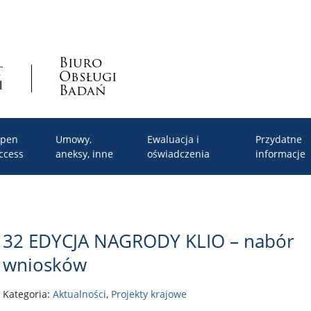
Biuro
Obsługi
Badań
pen
Umowy,
Ewaluacja i
Przydatne
ccess
aneksy, inne
oświadczenia
informacje
32 EDYCJA NAGRODY KLIO – nabór
wniosków
Kategoria:
Aktualności
,
Projekty krajowe