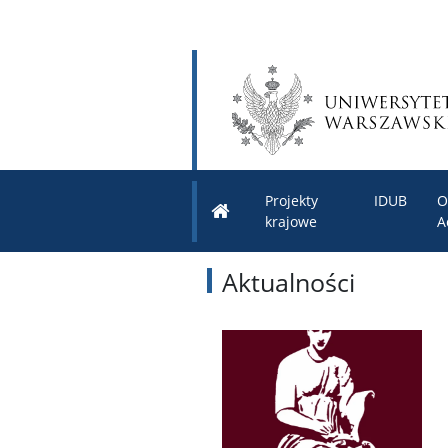
Projekty
IDUB
O
krajowe
A
Aktualności