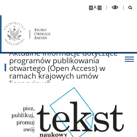
A
Biuro
Obsługi
Badań
Aktualne informacje dotyczące
programów publikowania
otwartego (Open Access) w
ramach krajowych umów
licencyjnych