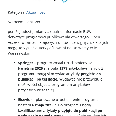
Kategoria:
Aktualności
Szanowni Państwo,
poniżej udostępniamy aktualne informacje BUW
dotyczące programów publikowania otwartego (Open
Access) w ramach krajowych umów licencyjnych, z których
mogą korzystać autorzy afiliowani na Uniwersytecie
Warszawskim:
Springer
– program został uruchomiony
28
kwietnia 2025 r.
z pulą
1378 artykułów
na rok. Z
programu mogą skorzystać artykuły
przyjęte do
publikacji po tej dacie
. Wydawca nie przewiduje
możliwości objęcia programem artykułów
przyjętych wcześniej.
Elsevier
– planowane uruchomienie programu
nastąpi
6 maja 2025 r.
Do programu będą
kwalifikowane artykuły
przyjęte do publikacji po
podpisaniu nowej umowy
, niezależnie od daty ich