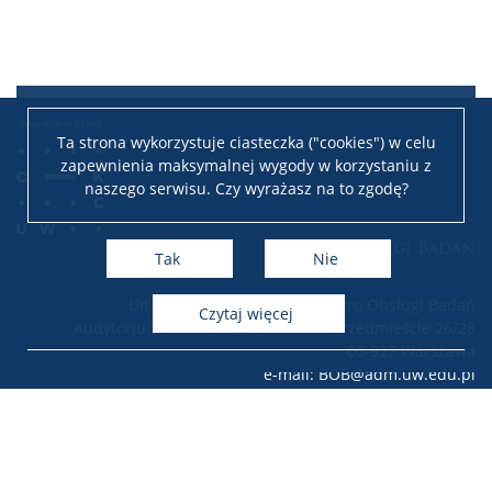
Ta strona wykorzystuje ciasteczka ("cookies") w celu
zapewnienia maksymalnej wygody w korzystaniu z
naszego serwisu. Czy wyrażasz na to zgodę?
Biuro Obsługi Badań
Tak
Nie
Uniwersytet Warszawski – Biuro Obsługi Badań
czytaj więcej
Audytorium Maximum, Krakowskie Przedmieście 26/28
00-927 Warszawa
e-mail: BOB@adm.uw.edu.pl
Copyright Biuro Obsługi Badań Uniwersytetu Warszawskiego
Strona archiwalna BOB: http://archiwum.bob.uw.edu.pl/