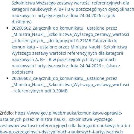
Szkolnictwa Wyższego zestawy wartości referencyjnych dla
kategorii naukowych A, B+ i B w poszczególnych dyscyplinac
naukowych i artystycznych z dnia 24.04.2026 r. (plik
dostępny)
20260602​_Załącznik​_do​_komunikatu​_​_ustalone​_przez​
_Ministra​_Nauki​_i​_Szkolnictwa​_Wyższego​_zestawy​_wartości​
_referencyjnych​_-​_dostępny.pdf
0.27MB
Załącznik do
komunikatu – ustalone przez Ministra Nauki i Szkolnictwa
Wyższego zestawy wartości referencyjnych dla kategorii
naukowych A, B+ i B w poszczególnych dyscyplinach
naukowych i artystycznych z dnia 24.04.2026 r. (skan z
podpisem)
20260602​_Załącznik​_do​_komunikatu​_​_ustalone​_przez​
_Ministra​_Nauki​_i​_Szkolnictwa​_Wyższego​_zestawy​_wartości​
_referencyjnych.pdf
0.30MB
Źródło:
https://www.gov.pl/web/nauka/komunikat-w-sprawie-
ustalonych-przez-ministra-nauki-i-szkolnictwa-wyzszego-
zestawow-wartosci-referencyjnych-dla-kategorii-naukowych-a-b-i-
b-w-poszczegolnych-dyscyplinach-naukowych-i-artystycznych