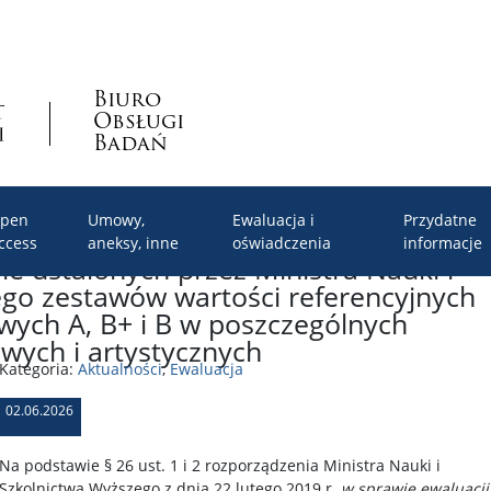
Biuro
Obsługi
Badań
pen
Umowy,
Ewaluacja i
Przydatne
ccess
aneksy, inne
oświadczenia
informacje
e ustalonych przez Ministra Nauki i
go zestawów wartości referencyjnych
owych A, B+ i B w poszczególnych
wych i artystycznych
Kategoria:
Aktualności
,
Ewaluacja
02.06.2026
Na podstawie § 26 ust. 1 i 2 rozporządzenia Ministra Nauki i
Szkolnictwa Wyższego z dnia 22 lutego 2019 r.
w sprawie ewaluacji