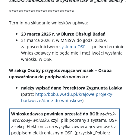
została zamieszczona w systemie OSF w „Bazie wiedzy”.
***************************
Termin na składanie wniosków upływa:
23 marca 2026 r. w Biurze Obsługi Badań
31 marca 2026 r. w MNiSW do godz. 23:59.
za pośrednictwem
systemu OSF
– po tym terminie
Wnioskodawcy nie będą mieli możliwości wysłania
wniosku w OSF.
W sekcji Osoby przygotowujące wniosek
– Osoba
upoważniona do podpisania wniosku:
należy wpisać dane Prorektora Zygmunta Lalaka
(patrz:
http://bob.uw.edu.pl/krajowe-projekty-
badawcze/dane-do-wnioskow/
):
Wnioskodawca powinien przesłać do BOB:
wydruk-
wzorcowy-wniosku
, czyli plik pobrany z systemu OSF,
z sekcji Elektroniczna wysyłka zawierający wniosek z
podpisem elektronicznym OSF. (przycisk „Pobierz