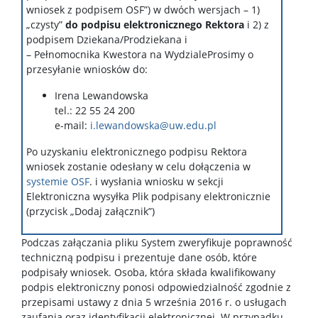
wniosek z podpisem OSF”) w dwóch wersjach – 1)
„czysty”
do podpisu elektronicznego Rektora
i 2) z
podpisem Dziekana/Prodziekana i
– Pełnomocnika Kwestora na WydzialeProsimy o
przesyłanie wniosków do:
Irena Lewandowska
tel.: 22 55 24 200
e-mail:
i.lewandowska@uw.edu.pl
Po uzyskaniu elektronicznego podpisu Rektora
wniosek zostanie odesłany w celu dołączenia w
systemie OSF
. i wysłania wniosku w sekcji
Elektroniczna wysyłka Plik podpisany elektronicznie
(przycisk „Dodaj załącznik”)
Podczas załączania pliku System zweryfikuje poprawność
techniczną podpisu i prezentuje dane osób, które
podpisały wniosek. Osoba, która składa kwalifikowany
podpis elektroniczny ponosi odpowiedzialność zgodnie z
przepisami ustawy z dnia 5 września 2016 r. o usługach
zaufania oraz identyfikacji elektronicznej. W przypadku