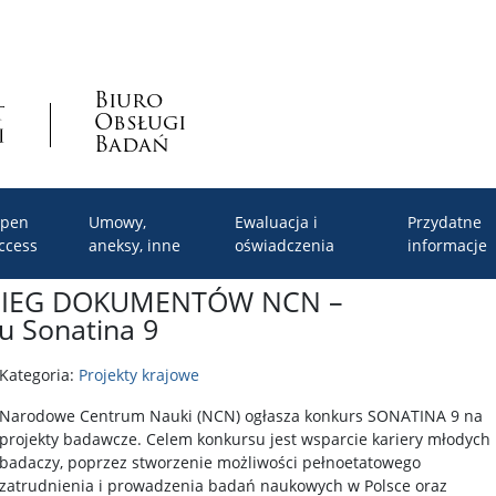
Biuro
Obsługi
Badań
pen
Umowy,
Ewaluacja i
Przydatne
ccess
aneksy, inne
oświadczenia
informacje
BIEG DOKUMENTÓW NCN –
u Sonatina 9
Kategoria:
Projekty krajowe
Narodowe Centrum Nauki (NCN) ogłasza konkurs SONATINA 9 na
projekty badawcze. Celem konkursu jest wsparcie kariery młodych
badaczy, poprzez stworzenie możliwości pełnoetatowego
zatrudnienia i prowadzenia badań naukowych w Polsce oraz