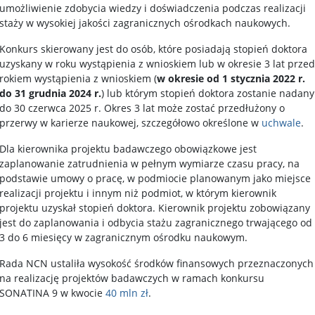
umożliwienie zdobycia wiedzy i doświadczenia podczas realizacji
staży w wysokiej jakości zagranicznych ośrodkach naukowych.
Konkurs skierowany jest do osób, które posiadają stopień doktora
uzyskany w roku wystąpienia z wnioskiem lub w okresie 3 lat przed
rokiem wystąpienia z wnioskiem (
w okresie od 1 stycznia 2022 r.
do 31 grudnia 2024 r.
) lub którym stopień doktora zostanie nadany
do 30 czerwca 2025 r. Okres 3 lat może zostać przedłużony o
przerwy w karierze naukowej, szczegółowo określone w
uchwale
.
Dla kierownika projektu badawczego obowiązkowe jest
zaplanowanie zatrudnienia w pełnym wymiarze czasu pracy, na
podstawie umowy o pracę, w podmiocie planowanym jako miejsce
realizacji projektu i innym niż podmiot, w którym kierownik
projektu uzyskał stopień doktora. Kierownik projektu zobowiązany
jest do zaplanowania i odbycia stażu zagranicznego trwającego od
3 do 6 miesięcy w zagranicznym ośrodku naukowym.
Rada NCN ustaliła wysokość środków finansowych przeznaczonych
na realizację projektów badawczych w ramach konkursu
SONATINA 9 w kwocie
40 mln zł
.