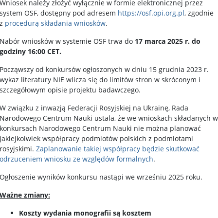
Wniosek należy złożyć wyłącznie w formie elektronicznej przez
system OSF, dostępny pod adresem
https://osf.opi.org.pl
, zgodnie
z
procedurą składania wniosków
.
Nabór wniosków w systemie OSF trwa do
17 marca 2025 r. do
godziny 16:00 CET.
Począwszy od konkursów ogłoszonych w dniu 15 grudnia 2023 r.
wykaz literatury NIE wlicza się do limitów stron w skróconym i
szczegółowym opisie projektu badawczego.
W związku z inwazją Federacji Rosyjskiej na Ukrainę, Rada
Narodowego Centrum Nauki ustala, że we wnioskach składanych w
konkursach Narodowego Centrum Nauki nie można planować
jakiejkolwiek współpracy podmiotów polskich z podmiotami
rosyjskimi.
Zaplanowanie takiej współpracy będzie skutkować
odrzuceniem wniosku ze względów formalnych
.
Ogłoszenie wyników konkursu nastąpi we wrześniu 2025 roku.
Ważne zmiany:
Koszty wydania monografii są kosztem