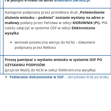
i w jednym e-mailu na adres
BOB@adm.uw.edu.pl
.
Następnie podpisany przez prorektora druk „
Potwierdzenie
złożenia wniosku – podmiot”
zostanie wysłany na adres e-
mailowy
podany przez Państwa w sekcji
KIEROWNIK (PI).
Plik
należy załączyć w systemie OSF w sekcji
Elektroniczna
wysyłka
wniosek (ostateczna wersja do NCN) – dokument
podpisany przez Rektora
Proszę pamiętać o wysłaniu wniosku w systemie OSF PO
UZYSKANIU PODPISÓW
(przycisk Wyślij do NCN w sekcji Elektroniczna wysyłka)
Pobieranie dokumentów w OSF
– obrazkowo krok po kroku