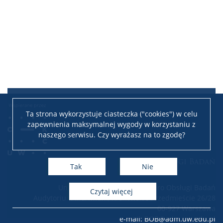
Ta strona wykorzystuje ciasteczka ("cookies") w celu
zapewnienia maksymalnej wygody w korzystaniu z
naszego serwisu. Czy wyrażasz na to zgodę?
Biuro Obsługi Badań
Tak
Nie
Uniwersytet Warszawski – Biuro Obsługi Badań
czytaj więcej
Audytorium Maximum, Krakowskie Przedmieście 26/28
00-927 Warszawa
e-mail: BOB@adm.uw.edu.pl