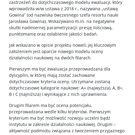
zastrzeżeń do dotychczasowego modelu ewaluacji, który
wprowadziła w/w ustawa z 2018 r., nazywana „ustawą
Gowina” (od nazwiska ówczesnego szefa resortu nauki
Jarosława Gowina). Wskazywano m.in. na negatywne
skutki nadmiernej parametryzacji: presję ilościową,
punktomanię oraz osłabienie jakości badań.
Jak wskazano w opisie projektu noweli, jej kluczowym
założeniem jest oparcie nowego modelu oceny
działalności naukowej na dwóch filarach.
Pierwszym ma być ewaluacja przeprowadzana dla
dyscyplin, w której mają zostać zachowane
dotychczasowe kryteria oceny. Utrzymane zostaną
dotychczasowe kategorie naukowe: A+ (najwyższa), A, B+,
B i C (najniższa) i wynikające z nich uprawnienia.
Drugim filarem ma być ocena potencjału,
przeprowadzana wedle kilku kryteriów. Pierwszym
kryterium ma być możliwość rozwoju uczelni bądź
instytutu w zakresie działalności naukowej. Drugim –
aktywność podmiotu związana z tworzeniem przyjaznego