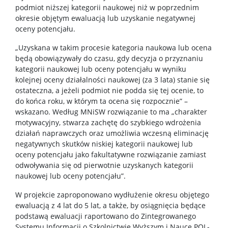
podmiot niższej kategorii naukowej niż w poprzednim
okresie objętym ewaluacją lub uzyskanie negatywnej
oceny potencjału.
„Uzyskana w takim procesie kategoria naukowa lub ocena
będą obowiązywały do czasu, gdy decyzja o przyznaniu
kategorii naukowej lub oceny potencjału w wyniku
kolejnej oceny działalności naukowej (za 3 lata) stanie się
ostateczna, a jeżeli podmiot nie podda się tej ocenie, to
do końca roku, w którym ta ocena się rozpocznie” –
wskazano. Według MNiSW rozwiązanie to ma „charakter
motywacyjny, stwarza zachętę do szybkiego wdrożenia
działań naprawczych oraz umożliwia wczesną eliminację
negatywnych skutków niskiej kategorii naukowej lub
oceny potencjału jako fakultatywne rozwiązanie zamiast
odwoływania się od pierwotnie uzyskanych kategorii
naukowej lub oceny potencjału”.
W projekcie zaproponowano wydłużenie okresu objętego
ewaluacją z 4 lat do 5 lat, a także, by osiągnięcia będące
podstawą ewaluacji raportowano do Zintegrowanego
Systemu Informacji o Szkolnictwie Wyższym i Nauce POL-