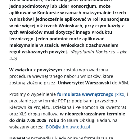
jednopodmiotowy lub Lider Konsorcjum, może
aplikować w Konkursie w ramach maksymalnie trzech
Wniosków i jednocześnie aplikować w roli Konsorcjanta
w nie więcej niż trzech Wnioskach, przy czym każdy z
tych Wniosków musi dotyczyć innego Produktu
leczniczego. Jeden podmiot może aplikować
maksymalnie w sześciu Wnioskach z zachowaniem
reguł wskazanych powyżej.
(Regulamin Konkursu – pkt.
2.5)
W związku z powyższym
została wprowadzona
procedura wewnętrznego naboru wniosków, które
zostaną złożone przez
Uniwersytet Warszawski
do ABM
.
Prosimy o wypełnienie
formularza wewnętrznego
[xlsx]
i
przesłanie go w formie PDF (z podpisami przyszłego
Kierownika Projektu, Dziekana i Pełnomocnika Kwestora)
oraz XLS drogą mailową
w
nieprzekraczalnym terminie
do dnia 7.05.2025 roku
do Biura Obsługi Badań, na
wskazany adres:
BOB@adm.uw.edu.pl
Uwaga!
w przypadku, kiedy opisy w formularzu są