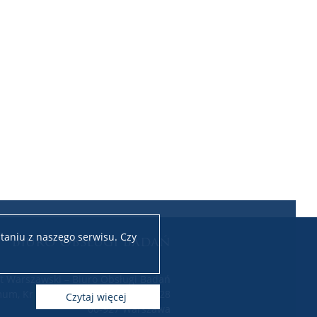
taniu z naszego serwisu. Czy
Biuro Obsługi Badań
t Warszawski – Biuro Obsługi Badań
um, Krakowskie Przedmieście 26/28
czytaj więcej
00-927 Warszawa