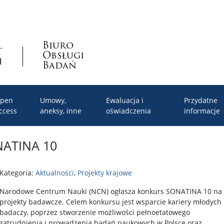
Biuro
Obsługi
Badań
pen
Umowy,
Ewaluacja i
Przydatne
ccess
aneksy, inne
oświadczenia
informacje
NATINA 10
Kategoria:
Aktualności
,
Projekty krajowe
Narodowe Centrum Nauki (NCN) ogłasza konkurs SONATINA 10 na
projekty badawcze. Celem konkursu jest wsparcie kariery młodych
badaczy, poprzez stworzenie możliwości pełnoetatowego
zatrudnienia i prowadzenia badań naukowych w Polsce oraz