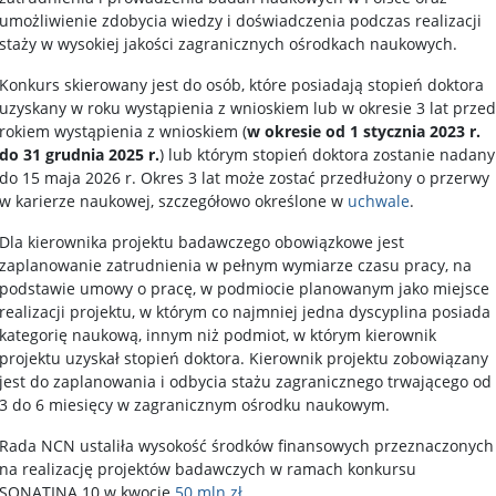
umożliwienie zdobycia wiedzy i doświadczenia podczas realizacji
staży w wysokiej jakości zagranicznych ośrodkach naukowych.
Konkurs skierowany jest do osób, które posiadają stopień doktora
uzyskany w roku wystąpienia z wnioskiem lub w okresie 3 lat przed
rokiem wystąpienia z wnioskiem (
w okresie od 1 stycznia 2023 r.
do 31 grudnia 2025 r.
) lub którym stopień doktora zostanie nadany
do 15 maja 2026 r. Okres 3 lat może zostać przedłużony o przerwy
w karierze naukowej, szczegółowo określone w
uchwale
.
Dla kierownika projektu badawczego obowiązkowe jest
zaplanowanie zatrudnienia w pełnym wymiarze czasu pracy, na
podstawie umowy o pracę, w podmiocie planowanym jako miejsce
realizacji projektu, w którym co najmniej jedna dyscyplina posiada
kategorię naukową, innym niż podmiot, w którym kierownik
projektu uzyskał stopień doktora. Kierownik projektu zobowiązany
jest do zaplanowania i odbycia stażu zagranicznego trwającego od
3 do 6 miesięcy w zagranicznym ośrodku naukowym.
Rada NCN ustaliła wysokość środków finansowych przeznaczonych
na realizację projektów badawczych w ramach konkursu
SONATINA 10 w kwocie
50 mln zł
.