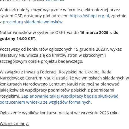
Wniosek należy złożyć wyłącznie w formie elektronicznej przez
system OSF, dostępny pod adresem
https://osf.opi.org.pl
, zgodnie
z
procedurą składania wniosków
.
Nabór wniosków w systemie OSF trwa do
16 marca 2026 r. do
godziny 14:00 CET
.
Począwszy od konkursów ogłoszonych 15 grudnia 2023 r. wykaz
literatury NIE wlicza się do limitów stron w skróconym i
szczegółowym opisie projektu badawczego.
W związku z inwazją Federacji Rosyjskiej na Ukrainę, Rada
Narodowego Centrum Nauki ustala, że we wnioskach składanych w
konkursach Narodowego Centrum Nauki nie można planować
jakiejkolwiek współpracy podmiotów polskich z podmiotami
rosyjskimi.
Zaplanowanie takiej współpracy będzie skutkować
odrzuceniem wniosku ze względów formalnych
.
Ogłoszenie wyników konkursu nastąpi we wrześniu 2026 roku.
Ważne zmiany: