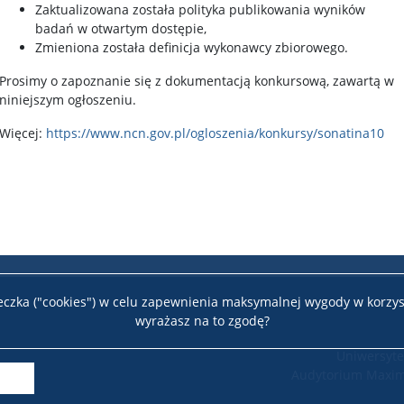
Zaktualizowana została polityka publikowania wyników
badań w otwartym dostępie,
Zmieniona została definicja wykonawcy zbiorowego.
Prosimy o zapoznanie się z dokumentacją konkursową, zawartą w
niniejszym ogłoszeniu.
Więcej:
https://www.ncn.gov.pl/ogloszenia/konkursy/sonatina10
teczka ("cookies") w celu zapewnienia maksymalnej wygody w korzys
wyrażasz na to zgodę?
Uniwersyte
Audytorium Maxim