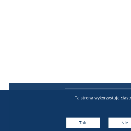
Ta strona wykorzystuje cias
Tak
Nie