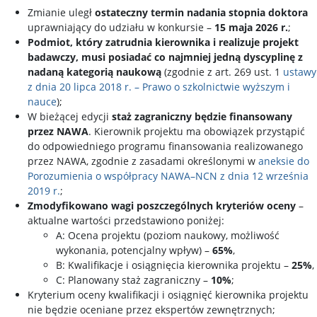
Zmianie uległ
ostateczny termin nadania stopnia doktora
uprawniający do udziału w konkursie –
15 maja 2026 r.
;
Podmiot, który zatrudnia kierownika i realizuje projekt
badawczy, musi posiadać co najmniej jedną dyscyplinę z
nadaną kategorią naukową
(zgodnie z art. 269 ust. 1
ustawy
z dnia 20 lipca 2018 r. – Prawo o szkolnictwie wyższym i
nauce
);
W bieżącej edycji
staż zagraniczny będzie finansowany
przez NAWA
. Kierownik projektu ma obowiązek przystąpić
do odpowiedniego programu finansowania realizowanego
przez NAWA, zgodnie z zasadami określonymi w
aneksie do
Porozumienia o współpracy NAWA–NCN z dnia 12 września
2019 r.
;
Zmodyfikowano wagi poszczególnych kryteriów oceny
–
aktualne wartości przedstawiono poniżej:
A: Ocena projektu (poziom naukowy, możliwość
wykonania, potencjalny wpływ) –
65%
,
B: Kwalifikacje i osiągnięcia kierownika projektu –
25%
,
C: Planowany staż zagraniczny –
10%
;
Kryterium oceny kwalifikacji i osiągnięć kierownika projektu
nie będzie oceniane przez ekspertów zewnętrznych;