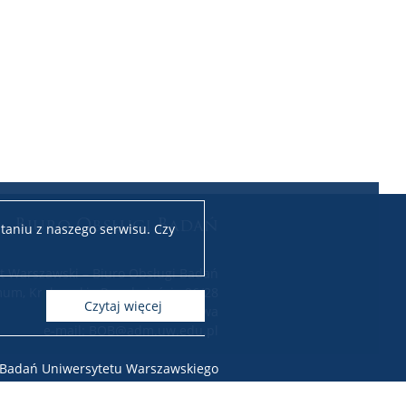
Biuro Obsługi Badań
taniu z naszego serwisu. Czy
t Warszawski – Biuro Obsługi Badań
um, Krakowskie Przedmieście 26/28
czytaj więcej
00-927 Warszawa
e-mail: BOB@adm.uw.edu.pl
i Badań Uniwersytetu Warszawskiego