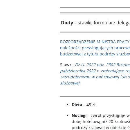
Diety
– stawki, formularz delega
ROZPORZĄDZENIE MINISTRA PRACY I P
należności przysługujących pracow
budżetowej z tytułu podróży służbow
Stawki:
Dz.U. 2022 poz. 2302 Rozporz
października 2022 r. zmieniające r
zatrudnionemu w państwowej lub sa
służbowej
Dieta
– 45 zł ,
Noclegi
– zwrot przysługuje w
dobę hotelową niż 20-krotność s
podróży krajowej w obiekcie 