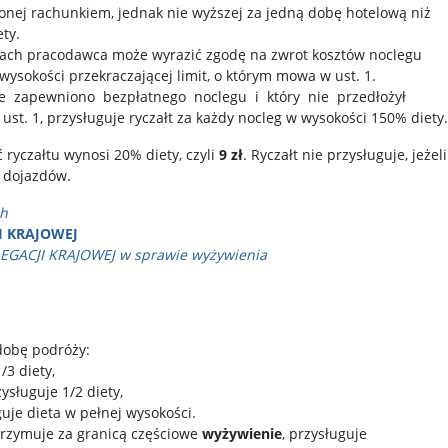
onej rachunkiem, jednak nie wyższej za jedną dobę hotelową niż
ty.
ach pracodawca może wyrazić zgodę na zwrot kosztów noclegu
ysokości przekraczającej limit, o którym mowa w ust. 1.
ie zapewniono bezpłatnego noclegu i który nie przedłożył
t. 1, przysługuje ryczałt za każdy nocleg w wysokości 150% diety.
 ryczałtu wynosi 20% diety, czyli
9 zł
. Ryczałt nie przysługuje, jeżeli
 dojazdów.
ch
I KRAJOWEJ
GACJI KRAJOWEJ w sprawie wyżywienia
dobę podróży:
/3 diety,
ysługuje 1/2 diety,
uje dieta w pełnej wysokości.
otrzymuje za granicą częściowe
wyżywienie
, przysługuje