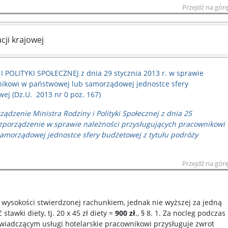
Przejdź na gór
cji krajowej
OLITYKI SPOŁECZNEJ z dnia 29 stycznia 2013 r. w sprawie
nikowi w państwowej lub samorządowej jednostce sfery
ej (Dz.U. 2013 nr 0 poz. 167)
ądzenie Ministra Rodziny i Polityki Społecznej z dnia 25
ozporządzenie w sprawie należności przysługujących pracownikowi
morządowej jednostce sfery budżetowej z tytułu podróży
Przejdź na gór
 wysokości stwierdzonej rachunkiem, jednak nie wyższej za jedną
tawki diety, tj. 20 x 45 zł diety =
900 zł
., § 8. 1. Za nocleg podczas
świadczącym usługi hotelarskie pracownikowi przysługuje zwrot