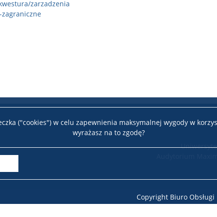
/kwestura/zarzadzenia
-zagraniczne
teczka ("cookies") w celu zapewnienia maksymalnej wygody w korzys
wyrażasz na to zgodę?
Uniwersyte
Audytorium Maxim
Copyright Biuro Obsług