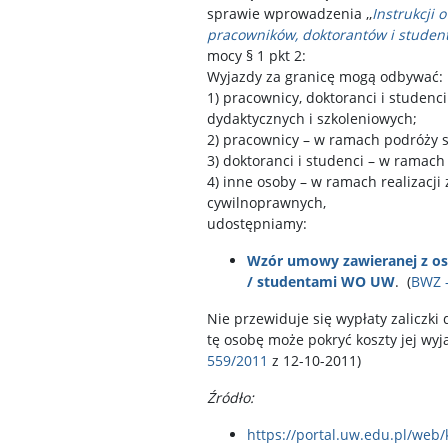
sprawie wprowadzenia ,,
Instrukcji
pracowników, doktorantów i student
mocy § 1 pkt 2:
Wyjazdy za granicę mogą odbywać:
1) pracownicy, doktoranci i studen
dydaktycznych i szkoleniowych;
2) pracownicy – w ramach podróży 
3) doktoranci i studenci – w ramach
4) inne osoby – w ramach realizac
cywilnoprawnych,
udostępniamy:
Wzór umowy zawieranej z o
/ studentami WO UW
. (
BWZ –
Nie przewiduje się wypłaty zaliczki
tę osobę może pokryć koszty jej wyj
559/2011
z 12-10-2011)
Źródło:
https://portal.uw.edu.pl/web