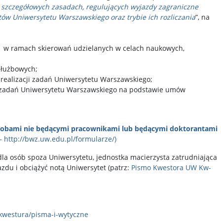
 o szczegółowych zasadach, regulujących wyjazdy zagraniczne
ów Uniwersytetu Warszawskiego oraz trybie ich rozliczania
”, na
ci w ramach skierowań udzielanych w celach naukowych,
służbowych;
 realizacji zadań Uniwersytetu Warszawskiego;
ji zadań Uniwersytetu Warszawskiego na podstawie umów
sobami nie będącymi pracownikami lub będącymi doktorantami
 http://bwz.uw.edu.pl/formularze/)
 dla osób spoza Uniwersytetu, jednostka macierzysta zatrudniająca
azdu i obciążyć notą Uniwersytet (patrz:
Pismo Kwestora UW Kw-
/kwestura/pisma-i-wytyczne