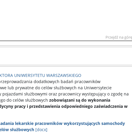
Przejdź na gór
EKTORA UNIWERSYTETU WARSZAWSKIEGO
e przeprowadzania dodatkowych badań pracowników
we lub prywatne do celów służbowych na Uniwersytecie
y pojazdami służbowymi oraz pracownicy występujący o zgodę na
ego do celów służbowych
zobowiązani są do wykonania
ycyny pracy i przedstawienia odpowiedniego zaświadczenia w
adania lekarskie pracowników wykorzystujących samochody
celów służbowych
[docx]