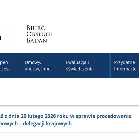
Biuro
Obsługi
Badań
pen
Umowy,
Ewaluacja i
Przydatne
ccess
aneksy, inne
oświadczenia
informacje
6 z dnia 20 lutego 2026 roku w sprawie procedowania
bowych – delegacji krajowych