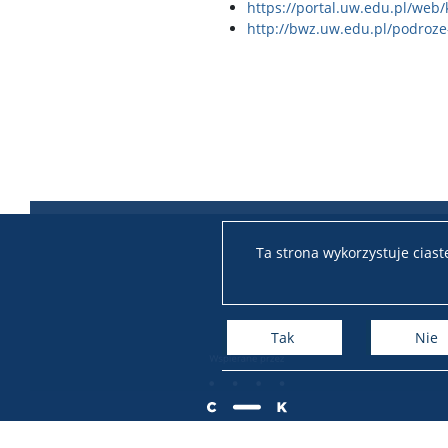
https://portal.uw.edu.pl/web
http://bwz.uw.edu.pl/podroze
Ta strona wykorzystuje cias
Tak
Nie