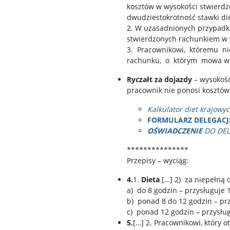
kosztów w wysokości stwierdz
dwudziestokrotność stawki die
2. W uzasadnionych przypadk
stwierdzonych rachunkiem w w
3. Pracownikowi, któremu n
rachunku, o którym mowa w us
Ryczałt za dojazdy
– wysokość
pracownik nie ponosi kosztów
Kalkulator diet krajowy
FORMULARZ DELEGACJ
OŚWIADCZENIE
DO DELE
***************
Przepisy – wyciąg:
4.
1.
Dieta
[…] 2) za niepełną 
a) do 8 godzin – przysługuje 1
b) ponad 8 do 12 godzin – prz
c) ponad 12 godzin – przysług
5.
[…] 2. Pracownikowi, który 