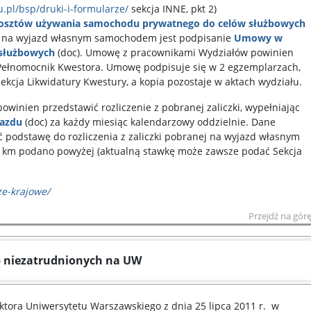
.pl/bsp/druki-i-formularze/
sekcja INNE, pkt 2)
kosztów używania samochodu prywatnego do celów służbowych
 na wyjazd własnym samochodem jest podpisanie
Umowy w
 służbowych
(doc). Umowę z pracownikami Wydziałów powinien
 Pełnomocnik Kwestora. Umowę podpisuje się w 2 egzemplarzach,
Sekcja Likwidatury Kwestury, a kopia pozostaje w aktach wydziału.
powinien przedstawić rozliczenie z pobranej zaliczki, wypełniając
jazdu
(doc) za każdy miesiąc kalendarzowy oddzielnie. Dane
podstawę do rozliczenia z zaliczki pobranej na wyjazd własnym
1km podano powyżej (aktualną stawkę może zawsze podać Sekcja
ze-krajowe/
Przejdź na gór
 niezatrudnionych na UW
tora Uniwersytetu Warszawskiego z dnia 25 lipca 2011 r. w