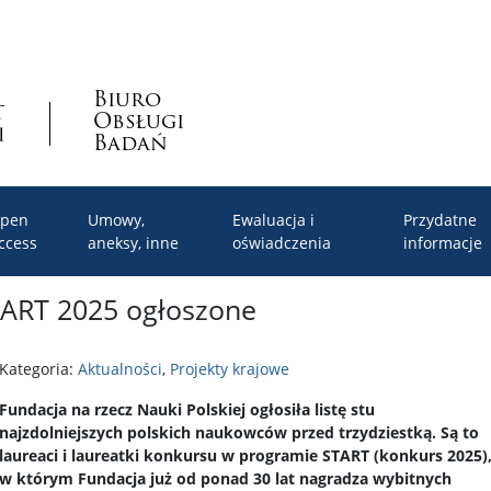
Biuro
Obsługi
Badań
pen
Umowy,
Ewaluacja i
Przydatne
ccess
aneksy, inne
oświadczenia
informacje
TART 2025 ogłoszone
Kategoria:
Aktualności
,
Projekty krajowe
Fundacja na rzecz Nauki Polskiej ogłosiła listę stu
najzdolniejszych polskich naukowców przed trzydziestką. Są to
laureaci i laureatki konkursu w programie START (konkurs 2025)
w którym Fundacja już od ponad 30 lat nagradza wybitnych