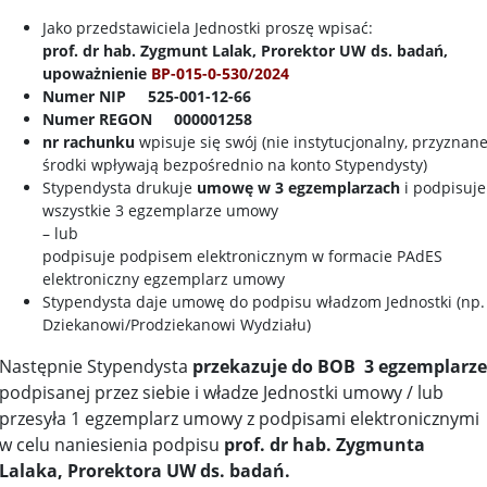
Jako przedstawiciela Jednostki proszę wpisać:
prof. dr hab. Zygmunt Lalak, Prorektor UW ds. badań,
upoważnienie
BP-015-0-530/2024
Numer NIP 525-001-12-66
Numer REGON 000001258
nr rachunku
wpisuje się swój (nie instytucjonalny, przyznan
środki wpływają bezpośrednio na konto Stypendysty)
Stypendysta drukuje
umowę w 3 egzemplarzach
i podpisuje
wszystkie 3 egzemplarze umowy
– lub
podpisuje podpisem elektronicznym w formacie
PAdES
elektroniczny egzemplarz umowy
Stypendysta daje umowę do podpisu władzom Jednostki (np.
Dziekanowi/Prodziekanowi Wydziału)
Następnie Stypendysta
przekazuje do BOB 3 egzemplarze
podpisanej przez siebie i władze Jednostki umowy / lub
przesyła 1 egzemplarz umowy z podpisami elektronicznymi
w celu naniesienia podpisu
prof. dr hab. Zygmunta
Lalaka, Prorektora UW ds. badań.