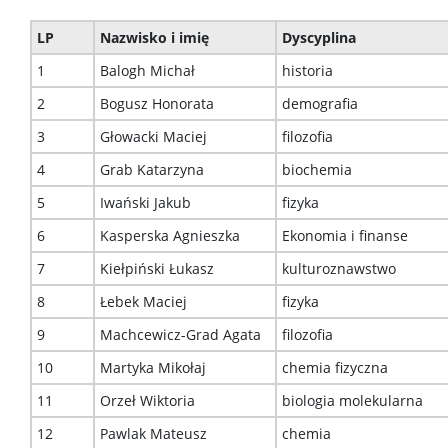
LP
Nazwisko i imię
Dyscyplina
1
Balogh Michał
historia
2
Bogusz Honorata
demografia
3
Głowacki Maciej
filozofia
4
Grab Katarzyna
biochemia
5
Iwański Jakub
fizyka
6
Kasperska Agnieszka
Ekonomia i finanse
7
Kiełpiński Łukasz
kulturoznawstwo
8
Łebek Maciej
fizyka
9
Machcewicz-Grad Agata
filozofia
10
Martyka Mikołaj
chemia fizyczna
11
Orzeł Wiktoria
biologia molekularna
12
Pawlak Mateusz
chemia