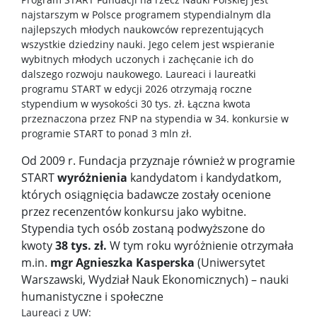
najstarszym w Polsce programem stypendialnym dla
najlepszych młodych naukowców reprezentujących
wszystkie dziedziny nauki. Jego celem jest wspieranie
wybitnych młodych uczonych i zachęcanie ich do
dalszego rozwoju naukowego. Laureaci i laureatki
programu START w edycji 2026 otrzymają roczne
stypendium w wysokości 30 tys. zł. Łączna kwota
przeznaczona przez FNP na stypendia w 34. konkursie w
programie START to ponad 3 mln zł.
Od 2009 r. Fundacja przyznaje również w programie
START
wyróżnienia
kandydatom i kandydatkom,
których osiągnięcia badawcze zostały ocenione
przez recenzentów konkursu jako wybitne.
Stypendia tych osób zostaną podwyższone do
kwoty
38 tys. zł.
W tym roku wyróżnienie otrzymała
m.in.
mgr Agnieszka Kasperska
(Uniwersytet
Warszawski, Wydział Nauk Ekonomicznych) – nauki
humanistyczne i społeczne
Laureaci z UW: